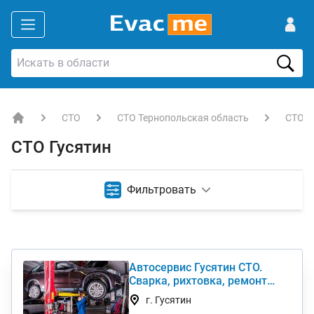
СТО
СТО Тернопольская область
СТО Г
EVACME.com.ua - аренда спецтехники в Украине
СТО Гусятин
Фильтровать
Автосервис Гусятин СТО.
Сварка, рихтовка, ремонт
двигателя, ходовой
г. Гусятин