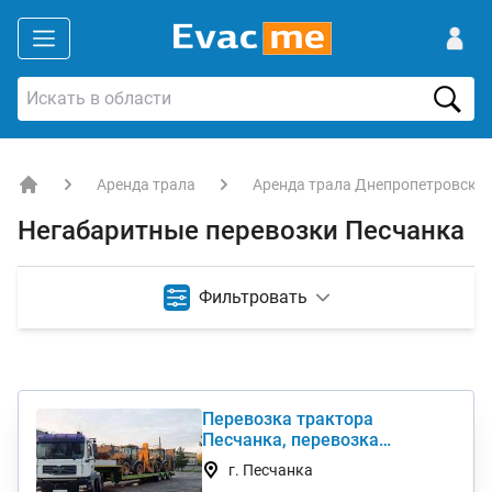
Аренда трала
Аренда трала Днепропетровская
EVACME.com.ua - аренда спецтехники в Украине
Негабаритные перевозки Песчанка
Фильтровать
Перевозка трактора
Песчанка, перевозка
комбайна, перевезти
г. Песчанка
негабарит