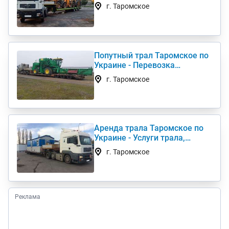
комбайна, перевезти
г. Таромское
негабарит
Попутный трал Таромское по
Украине - Перевозка
негабаритных грузов
г. Таромское
Аренда трала Таромское по
Украине - Услуги трала,
низкорамный трал
г. Таромское
Реклама