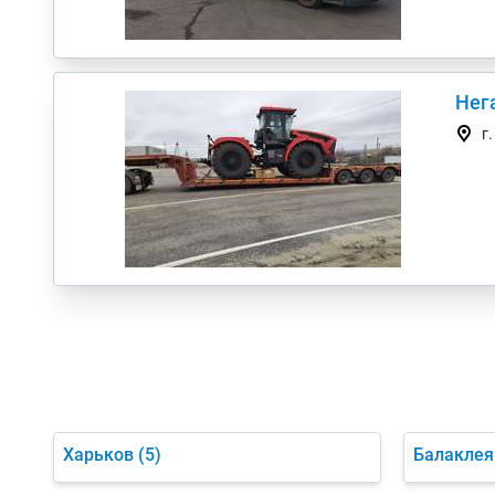
Нег
г
Харьков
(5)
Балаклея