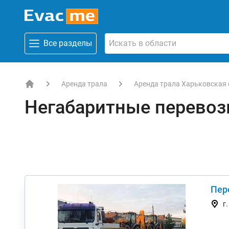
Все разделы
Аренда трала
Аренда трала Харьковская 
EVACME.com.ua - аренда спецтехники в Украине
Негабаритные перевоз
Пер
г