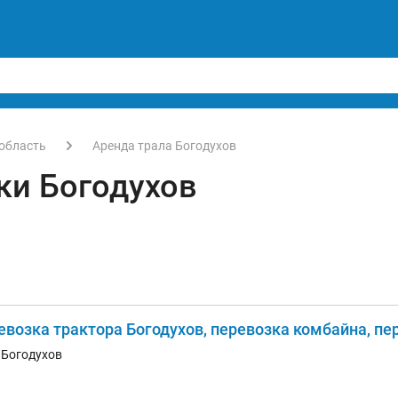
область
Аренда трала Богодухов
ки Богодухов
евозка трактора Богодухов, перевозка комбайна, пе
. Богодухов