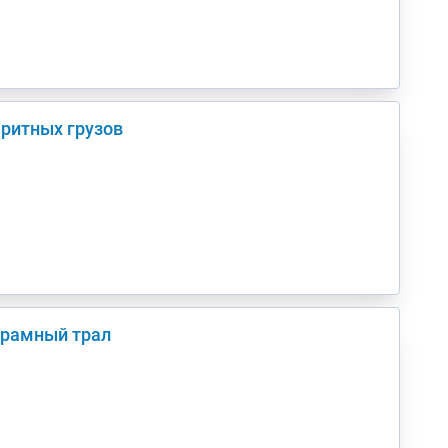
аритных грузов
корамный трал