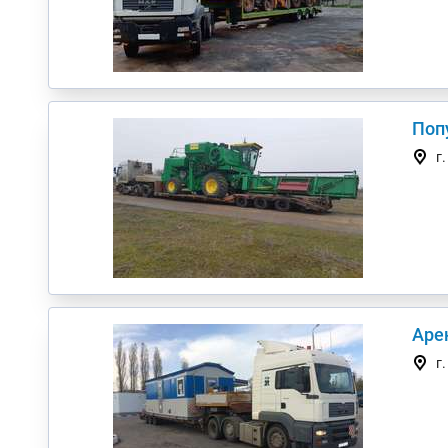
Поп
г
Арен
г