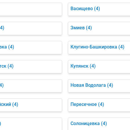
Васищево
(4)
(4)
Змиев
(4)
вка
(4)
Клугино-Башкировка
(4)
тск
(4)
Купянск
(4)
4)
Новая Водолага
(4)
йский
(4)
Пересечное
(4)
)
Солоницевка
(4)