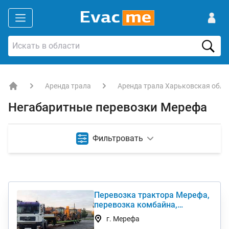
Аренда трала
Аренда трала Харьковская обла
EVACME.com.ua - аренда спецтехники в Украине
Негабаритные перевозки Мерефа
Фильтровать
Перевозка трактора Мерефа,
перевозка комбайна,
перевезти негабарит
г. Мерефа