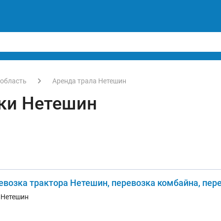
 область
Аренда трала Нетешин
ки Нетешин
евозка трактора Нетешин, перевозка комбайна, пер
. Нетешин