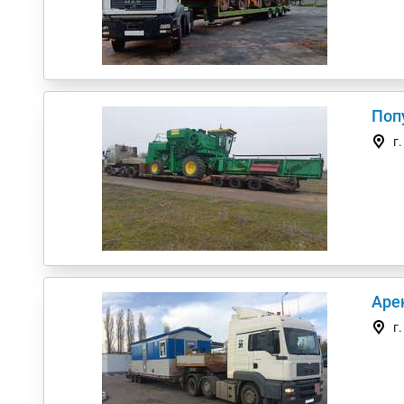
Поп
г
Аре
г