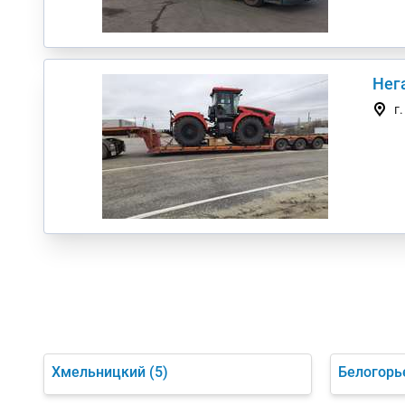
Нег
г
Хмельницкий
(5)
Белогорь