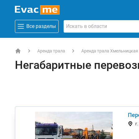
Все разделы
Аренда трала
Аренда трала Хмельницкая
EVACME.com.ua - аренда спецтехники в Украине
Негабаритные перевоз
Пер
г