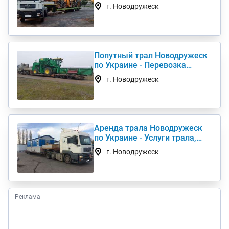
комбайна, перевезти
г. Новодружеск
негабарит
Попутный трал Новодружеск
по Украине - Перевозка
негабаритных грузов
г. Новодружеск
Аренда трала Новодружеск
по Украине - Услуги трала,
низкорамный трал
г. Новодружеск
Реклама