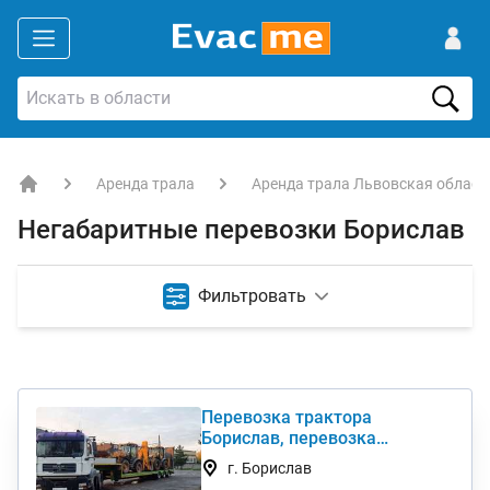
Аренда трала
Аренда трала Львовская област
EVACME.com.ua - аренда спецтехники в Украине
Негабаритные перевозки Борислав
Фильтровать
Перевозка трактора
Борислав, перевозка
комбайна, перевезти
г. Борислав
негабарит