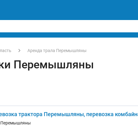
ласть
Аренда трала Перемышляны
зки Перемышляны
евозка трактора Перемышляны, перевозка комбайна
. Перемышляны