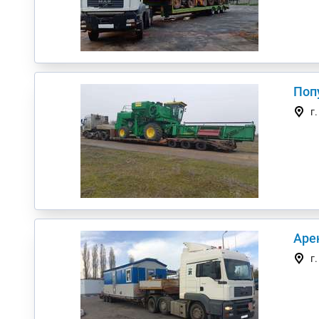
Поп
г
Аре
г