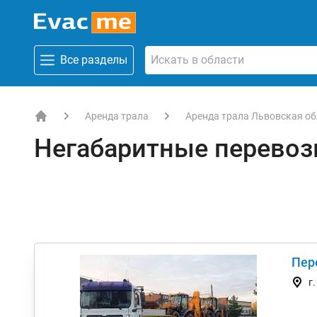
Все разделы
Аренда трала
Аренда трала Львовская об
EVACME.com.ua - аренда спецтехники в Украине
Негабаритные перево
Пер
г