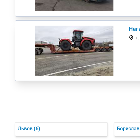
Нег
г
Львов
(6)
Борислав