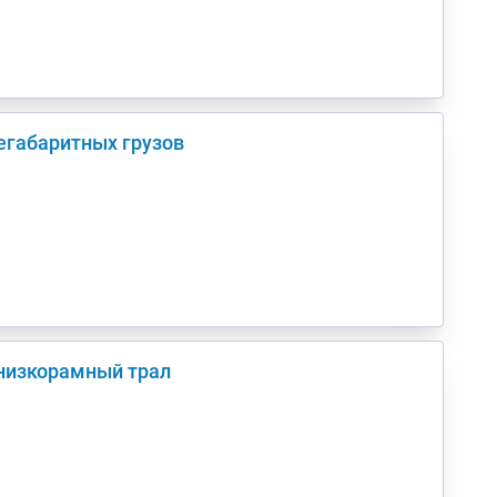
егабаритных грузов
 низкорамный трал