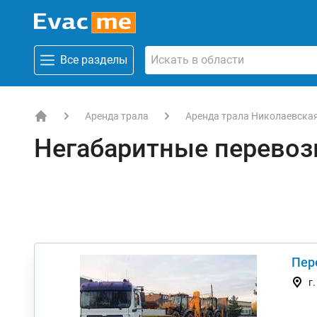
Все разделы
Аренда трала
Аренда трала Николаевска
EVACME.com.ua - аренда спецтехники в Украине
Негабаритные перевоз
Пер
г