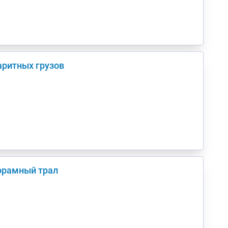
аритных грузов
корамный трал