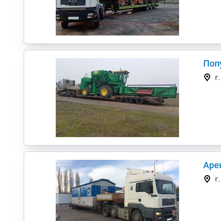
Поп
г
Аре
г