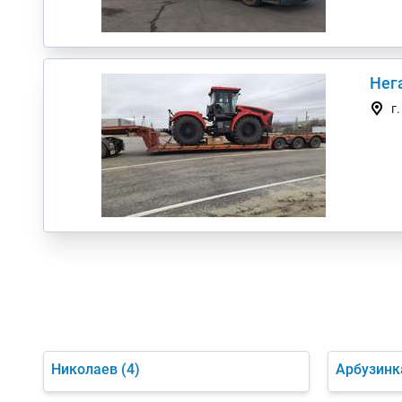
Нег
г
Николаев
(4)
Арбузинк