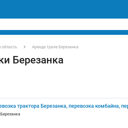
я область
Аренда трала Березанка
ки Березанка
евозка трактора Березанка, перевозка комбайна, пе
. Березанка