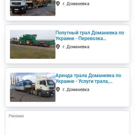
комбайна, перевезти
г. Доманевка
негабарит
Попутный трал Доманевка по
Украине - Перевозка
негабаритных грузов
г. Доманевка
Аренда трала Доманевка по
Украине - Услуги трала,
низкорамный трал
г. Доманевка
Реклама