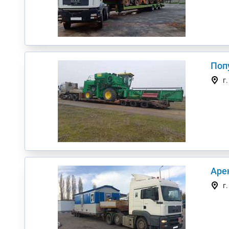
Поп
г
Аре
г