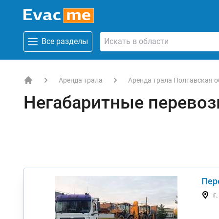
Все разделы
Аренда трала
Аренда трала Полтавская о
EVACME.com.ua - аренда спецтехники в Украине
Негабаритные перевоз
Пер
г