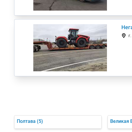
Нег
г
Полтава
(5)
Великая 