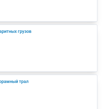
аритных грузов
корамный трал