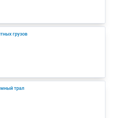
итных грузов
рамный трал