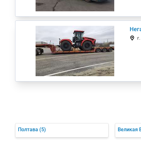
Нег
г
Полтава
(5)
Великая 