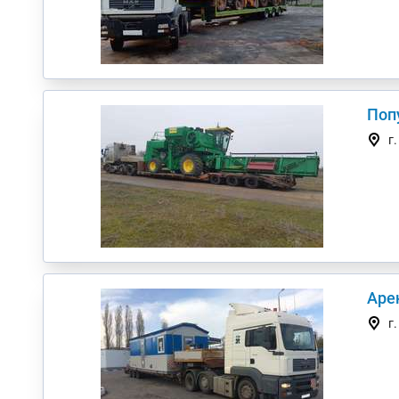
Поп
г
Аре
г