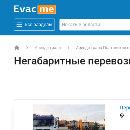
Все разделы
Аренда трала
Аренда трала Полтавская о
EVACME.com.ua - аренда спецтехники в Украине
Негабаритные перевоз
Пер
г