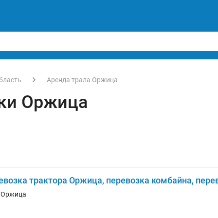
бласть
Аренда трала Оржица
ки Оржица
евозка трактора Оржица, перевозка комбайна, пере
. Оржица