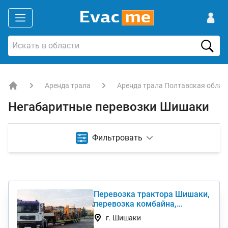
Аренда трала
Аренда трала Полтавская облас
EVACME.com.ua - аренда спецтехники в Украине
Негабаритные перевозки Шишаки
Фильтровать
Перевозка трактора Шишаки,
перевозка комбайна,
перевезти негабарит
г. Шишаки