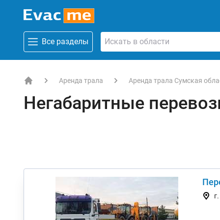
Все разделы
Аренда трала
Аренда трала Сумская обла
EVACME.com.ua - аренда спецтехники в Украине
Негабаритные перевоз
Пер
г