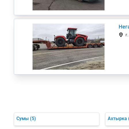
Нег
г
Сумы
(5)
Ахтырка