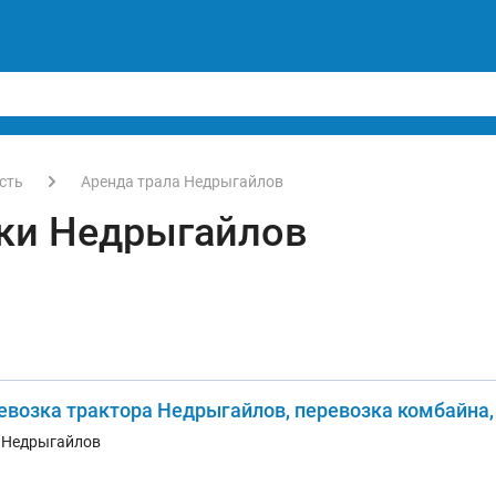
сть
Аренда трала Недрыгайлов
ки Недрыгайлов
евозка трактора Недрыгайлов, перевозка комбайна,
. Недрыгайлов