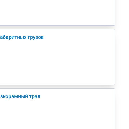
габаритных грузов
низкорамный трал