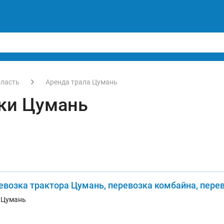
бласть
Аренда трала Цумань
ки Цумань
евозка трактора Цумань, перевозка комбайна, пере
. Цумань