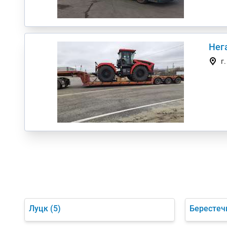
Нег
г
Луцк
(5)
Берестеч