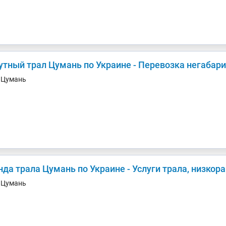
утный трал Цумань по Украине - Перевозка негабари
. Цумань
нда трала Цумань по Украине - Услуги трала, низкор
. Цумань