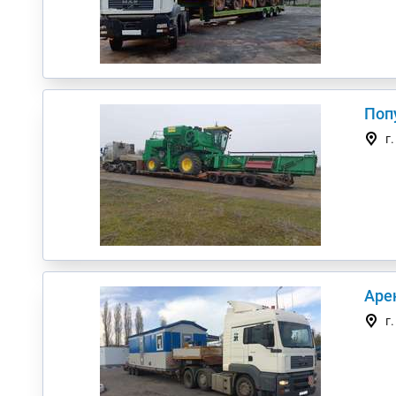
Поп
г
Аре
г