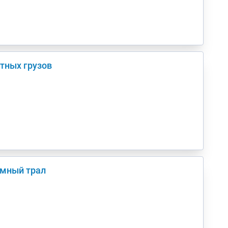
тных грузов
амный трал