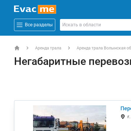
Все разделы
Аренда трала
Аренда трала Волынская о
EVACME.com.ua - аренда спецтехники в Украине
Негабаритные перевоз
Пер
г