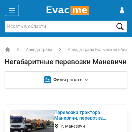
Аренда трала
Аренда трала Волынская област
EVACME.com.ua - аренда спецтехники в Украине
Негабаритные перевозки Маневичи
Фильтровать
Перевозка трактора
Маневичи, перевозка
комбайна, перевезти
г. Маневичи
негабарит