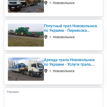
комбайна, перевезти
г. Нововолынск
негабарит
Попутный трал Нововолынск
по Украине - Перевозка
негабаритных грузов
г. Нововолынск
Аренда трала Нововолынск
по Украине - Услуги трала,
низкорамный трал
г. Нововолынск
Реклама