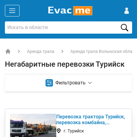
Аренда трала
Аренда трала Волынская област
EVACME.com.ua - аренда спецтехники в Украине
Негабаритные перевозки Турийск
Фильтровать
Перевозка трактора Турийск,
перевозка комбайна,
перевезти негабарит
г. Турийск