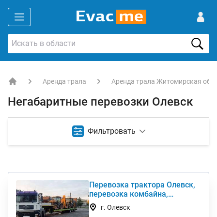
Аренда трала
Аренда трала Житомирская обл
EVACME.com.ua - аренда спецтехники в Украине
Негабаритные перевозки Олевск
Фильтровать
Перевозка трактора Олевск,
перевозка комбайна,
перевезти негабарит
г. Олевск