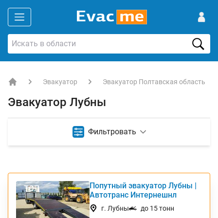
Эвакуатор
Эвакуатор Полтавская область
EVACME.com.ua - аренда спецтехники в Украине
Эвакуатор Лубны
Фильтровать
Попутный эвакуатор Лубны |
ТОП
Автотранс Интернешнл
г. Лубны
до 15 тонн