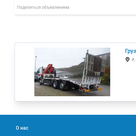
Поделиться объявлением:
Груз
г
О нас