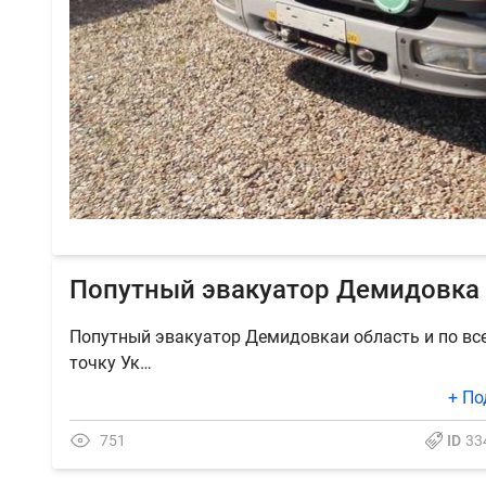
Попутный эвакуатор Демидовка 
Попутный эвакуатор Демидовкаи область и по вс
точку Ук…
+ По
751
ID
33