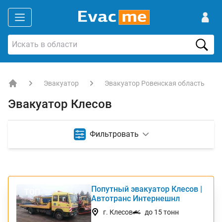
Эвакуатор
Эвакуатор Ровенская область
EVACME.com.ua - аренда спецтехники в Украине
Эвакуатор Клесов
Фильтровать
Попутный эвакуатор Клесов |
ТОП
Автотранс Интернешнл
г. Клесов
до 15 тонн