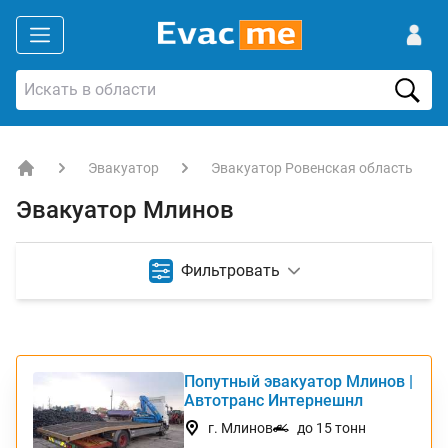
Эвакуатор
Эвакуатор Ровенская область
EVACME.com.ua - аренда спецтехники в Украине
Эвакуатор Млинов
Фильтровать
Попутный эвакуатор Млинов |
ТОП
Автотранс Интернешнл
г. Млинов
до 15 тонн