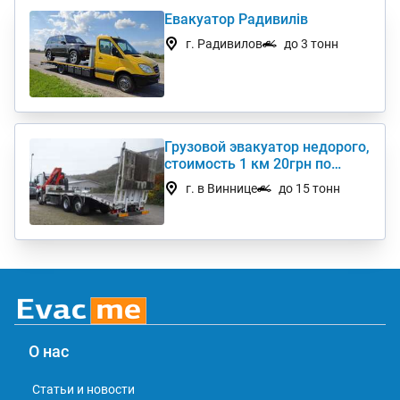
Евакуатор Радивилів
г. Радивилов
до 3 тонн
Грузовой эвакуатор недорого,
стоимость 1 км 20грн по
Украине
г. в Виннице
до 15 тонн
О нас
Статьи и новости