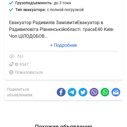
Грузоподъемность:
до 3 тонн
Тип эвакуатора:
с полной погрузкой
Евакуатор Радивилів ЗамовитиЕвакуатор в
Радивиловіта Рівненськійобласті. трасаЕ40 Київ-
Чоп ЦІЛОДОБОВ…
+ Подробнее
761
ID
9347
Пожаловаться
Поделиться
объявлением:
Похожие объявления