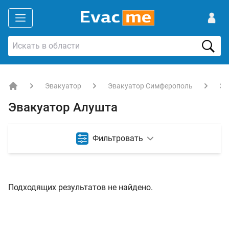
Эвакуатор
Эвакуатор Симферополь
Эв
EVACME.com.ua - аренда спецтехники в Украине
Эвакуатор Алушта
Фильтровать
Подходящих результатов не найдено.