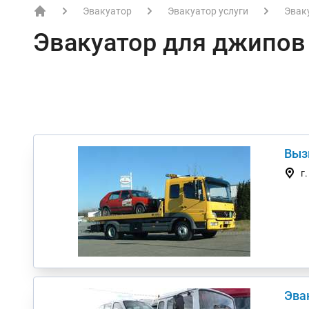
Эвакуатор
Эвакуатор услуги
Эвак
EVACME.com.ua - аренда спецтехники в Украине
Эвакуатор для джипов
Выз
г
Эва