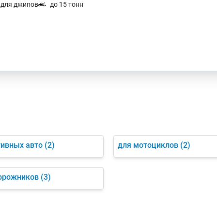
. для джипов
до 15 тонн
тивных авто
(2)
для мотоциклов
(2)
орожников
(3)