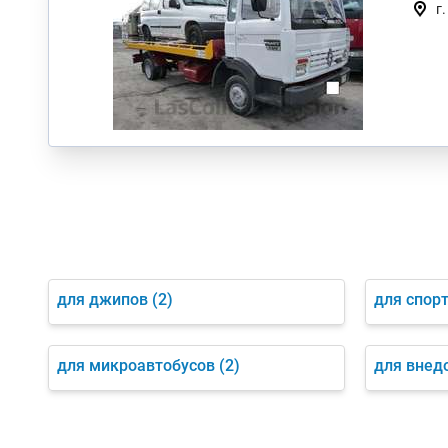
г
для джипов
(2)
для спор
для микроавтобусов
(2)
для внед