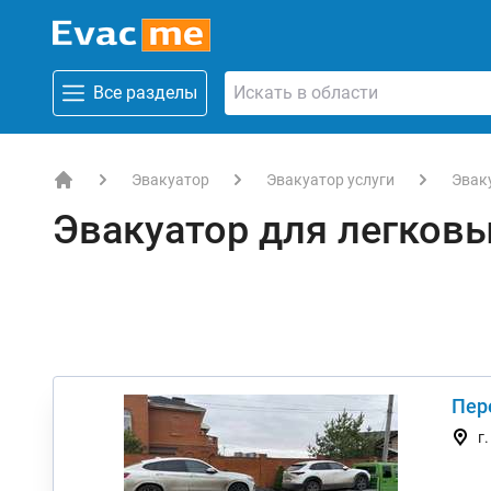
Все разделы
Эвакуатор
Эвакуатор услуги
Эвак
EVACME.com.ua - аренда спецтехники в Украине
Эвакуатор для легковы
Пер
г