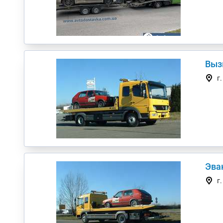
Выз
г
Эва
г