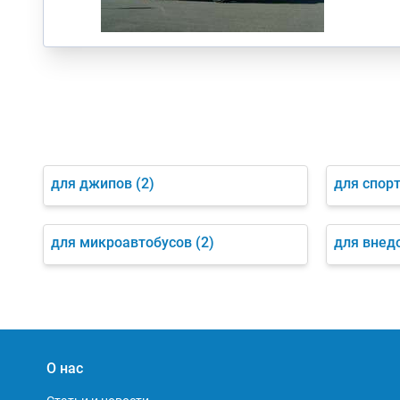
для джипов
(2)
для спор
для микроавтобусов
(2)
для внед
О нас